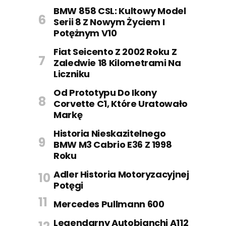
BMW 858 CSL: Kultowy Model
Serii 8 Z Nowym Życiem I
Potężnym V10
Fiat Seicento Z 2002 Roku Z
Zaledwie 18 Kilometrami Na
Liczniku
Od Prototypu Do Ikony
Corvette C1, Które Uratowało
Markę
Historia Nieskazitelnego
BMW M3 Cabrio E36 Z 1998
Roku
Adler Historia Motoryzacyjnej
Potęgi
Mercedes Pullmann 600
Legendarny Autobianchi A112