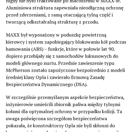
nigdy nie było traktowane po macoszemu w MAXX-ie.
Aluminiowa struktura zapewniała nieodłączną ochronę
przed zderzeniami, z ramą otaczającą tylną część i
tworzącą odkształcalną strukturę z przodu.
MAXX był wyposażony w poduszkę powietrzną
kierowcy i system zapobiegający blokowaniu kół podczas
hamowania (ABS) – funkcje, które w połowie lat 90.
dopiero przebijały się z samochodów luksusowych do
modeli głównego nurtu. Przednie zawieszenie typu
McPherson zostało zapożyczone bezpośrednio z modeli
średniej klasy Opla i zawierało firmową Zasadę
Bezpieczeństwa Dynamicznego (DSA).
W szczególnie przemyślanym aspekcie bezpieczeństwa,
inżynierowie umieścili zbiornik paliwa między tylnymi
kołami dla optymalnej ochrony w przypadku kolizji. Ta
uwaga poświęcona szczegółom bezpieczeństwa
pokazała, że konstruktorzy Opla nie byli skłonni do