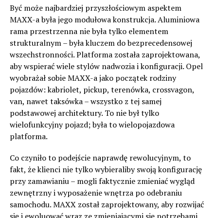
Być może najbardziej przyszłościowym aspektem
MAXX-a była jego modułowa konstrukcja. Aluminiowa
rama przestrzenna nie była tylko elementem
strukturalnym – była kluczem do bezprecedensowej
wszechstronności. Platforma została zaprojektowana,
aby wspierać wiele stylów nadwozia i konfiguracji. Opel
wyobrażał sobie MAXX-a jako początek rodziny
pojazdów: kabriolet, pickup, terenówka, crossvagon,
van, nawet taksówka – wszystko z tej samej
podstawowej architektury. To nie był tylko
wielofunkcyjny pojazd; była to wielopojazdowa
platforma.
Co czyniło to podejście naprawdę rewolucyjnym, to
fakt, że klienci nie tylko wybieraliby swoją konfigurację
przy zamawianiu – mogli faktycznie zmieniać wygląd
zewnętrzny i wyposażenie wnętrza po odebraniu
samochodu. MAXX został zaprojektowany, aby rozwijać
się i ewoluować wraz ze zmieniającymi się potrzebami