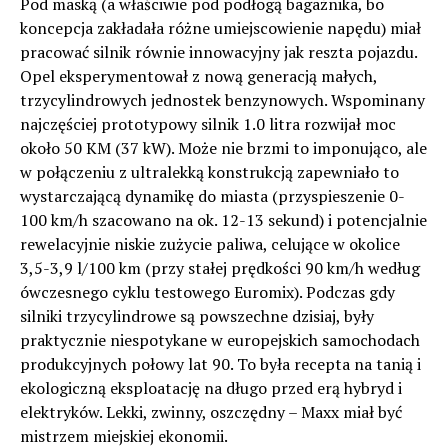
Pod maską (a właściwie pod podłogą bagażnika, bo
koncepcja zakładała różne umiejscowienie napędu) miał
pracować silnik równie innowacyjny jak reszta pojazdu.
Opel eksperymentował z nową generacją małych,
trzycylindrowych jednostek benzynowych. Wspominany
najczęściej prototypowy silnik 1.0 litra rozwijał moc
około 50 KM (37 kW). Może nie brzmi to imponująco, ale
w połączeniu z ultralekką konstrukcją zapewniało to
wystarczającą dynamikę do miasta (przyspieszenie 0-
100 km/h szacowano na ok. 12-13 sekund) i potencjalnie
rewelacyjnie niskie zużycie paliwa, celujące w okolice
3,5-3,9 l/100 km (przy stałej prędkości 90 km/h według
ówczesnego cyklu testowego Euromix). Podczas gdy
silniki trzycylindrowe są powszechne dzisiaj, były
praktycznie niespotykane w europejskich samochodach
produkcyjnych połowy lat 90. To była recepta na tanią i
ekologiczną eksploatację na długo przed erą hybryd i
elektryków. Lekki, zwinny, oszczędny – Maxx miał być
mistrzem miejskiej ekonomii.