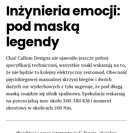
Inżynieria emocji:
pod maską
legendy
Choć Callum Designs nie ujawniło jeszcze pełnej
specyfikacji technicznej, wszystkie znaki wskazują na to,
że nie będzie to kolejny elektryczny restomod. Obecność
pięciobiegowej manualnej skrzyni biegów i dwóch
dużych rur wydechowych z tyłu sugeruje, że pod długą
maską znajdzie się silnik spalinowy. Spekulacje wskazują
na potencjalną moc około 300-380 KM i moment
obrotowy w okolicach 500 Nm.
Projektując nową interpretację E-Type’a, chciałem