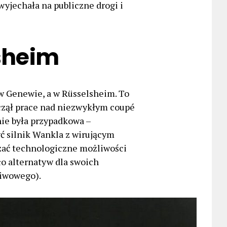
 wyjechała na publiczne drogi i
lsheim
 w Genewie, a w Rüsselsheim. To
oczął prace nad niezwykłym coupé
nie była przypadkowa –
ć silnik Wankla z wirującym
azać technologiczne możliwości
o alternatyw dla swoich
liwowego).