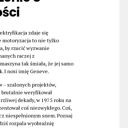
ości
ktryfikacja zdaje się
 motoryzacja to nie tylko
a, by rzucić wyzwanie
anych raczej z
maszyna tak śmiała, że jej samo
. I nosi imię Geneve.
w – szalonych projektów,
y brutalnie weryfikował
rzliwej dekady, w 1975 roku na
entował coś niezwykłego. Coś,
lecz niespełnionym snem. Poznaj
dziś rozpala wyobraźnię