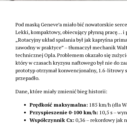
Pod maską Geneve’a miało bić nowatorskie serce
Lekki, kompaktowy, obiecujący płynną pracę… i 
„Rotacyjny układ spalania był jak kapryśna prima
zawodny w praktyce” – tłumaczył mechanik Wal
technicznej Opla. Problemem okazało się zużycie
który w czasach kryzysu naftowego był nie do z
prototyp otrzymał konwencjonalny, 1.6-litrowy s
przepadło.
Dane, które miały zmienić bieg historii:
Prędkość maksymalna:
185 km/h (dla W
Przyspieszenie 0-100 km/h:
10,5 s – wyn
Współczynnik Cx:
0,36 – rekordowy jak na