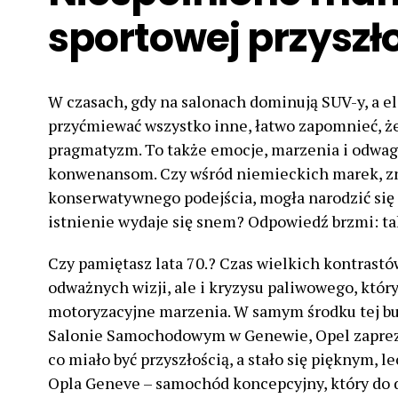
sportowej przyszł
W czasach, gdy na salonach dominują SUV-y, a ele
przyćmiewać wszystko inne, łatwo zapomnieć, że
pragmatyzm. To także emocje, marzenia i odwag
konwenansom. Czy wśród niemieckich marek, zn
konserwatywnego podejścia, mogła narodzić się 
istnienie wydaje się snem? Odpowiedź brzmi: tak
Czy pamiętasz lata 70.? Czas wielkich kontrastó
odważnych wizji, ale i kryzysu paliwowego, któr
motoryzacyjne marzenia. W samym środku tej bu
Salonie Samochodowym w Genewie, Opel zaprez
co miało być przyszłością, a stało się pięknym, 
Opla Geneve – samochód koncepcyjny, który do 