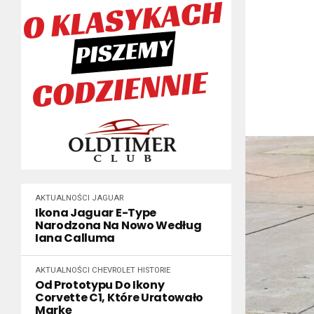
AKTUALNOŚCI
JAGUAR
Ikona Jaguar E-Type
Narodzona Na Nowo Według
Iana Calluma
AKTUALNOŚCI
CHEVROLET
HISTORIE
Od Prototypu Do Ikony
Corvette C1, Które Uratowało
Markę