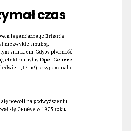
rzymał czas
twem legendarnego Erharda
ył niezwykle smukłą,
nym silnikiem. Gdyby płynność
ię, efektem byłby
Opel Geneve
.
aledwie 1,17 m!) przypominała
ą się powoli na podwyższeniu
wał się Genève w 1975 roku.