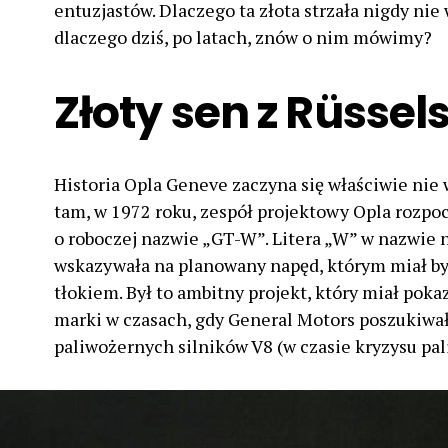
entuzjastów. Dlaczego ta złota strzała nigdy nie
dlaczego dziś, po latach, znów o nim mówimy?
Złoty sen z Rüsse
Historia Opla Geneve zaczyna się właściwie nie
tam, w 1972 roku, zespół projektowy Opla rozp
o roboczej nazwie „GT-W”. Litera „W” w nazwie 
wskazywała na planowany napęd, którym miał by
tłokiem. Był to ambitny projekt, który miał pok
marki w czasach, gdy General Motors poszukiwał
paliwożernych silników V8 (w czasie kryzysu pa