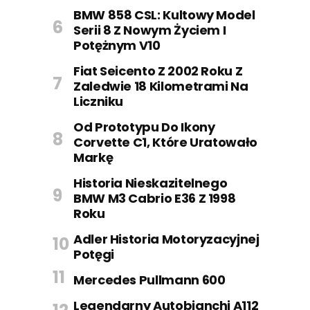
BMW 858 CSL: Kultowy Model
Serii 8 Z Nowym Życiem I
Potężnym V10
Fiat Seicento Z 2002 Roku Z
Zaledwie 18 Kilometrami Na
Liczniku
Od Prototypu Do Ikony
Corvette C1, Które Uratowało
Markę
Historia Nieskazitelnego
BMW M3 Cabrio E36 Z 1998
Roku
Adler Historia Motoryzacyjnej
Potęgi
Mercedes Pullmann 600
Legendarny Autobianchi A112