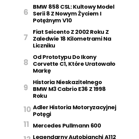
BMW 858 CSL: Kultowy Model
Serii 8 Z Nowym Życiem I
Potężnym V10
Fiat Seicento Z 2002 Roku Z
Zaledwie 18 Kilometrami Na
Liczniku
Od Prototypu Do Ikony
Corvette C1, Które Uratowało
Markę
Historia Nieskazitelnego
BMW M3 Cabrio E36 Z 1998
Roku
Adler Historia Motoryzacyjnej
Potęgi
Mercedes Pullmann 600
Legendarny Autobianchi A112