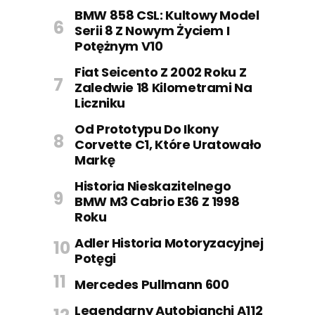
BMW 858 CSL: Kultowy Model
Serii 8 Z Nowym Życiem I
Potężnym V10
Fiat Seicento Z 2002 Roku Z
Zaledwie 18 Kilometrami Na
Liczniku
Od Prototypu Do Ikony
Corvette C1, Które Uratowało
Markę
Historia Nieskazitelnego
BMW M3 Cabrio E36 Z 1998
Roku
Adler Historia Motoryzacyjnej
Potęgi
Mercedes Pullmann 600
Legendarny Autobianchi A112