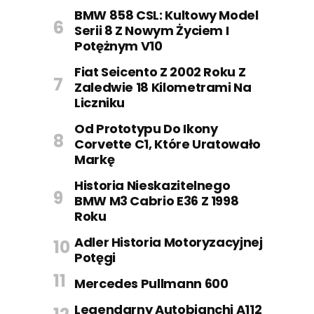
BMW 858 CSL: Kultowy Model
Serii 8 Z Nowym Życiem I
Potężnym V10
Fiat Seicento Z 2002 Roku Z
Zaledwie 18 Kilometrami Na
Liczniku
Od Prototypu Do Ikony
Corvette C1, Które Uratowało
Markę
Historia Nieskazitelnego
BMW M3 Cabrio E36 Z 1998
Roku
Adler Historia Motoryzacyjnej
Potęgi
Mercedes Pullmann 600
Legendarny Autobianchi A112