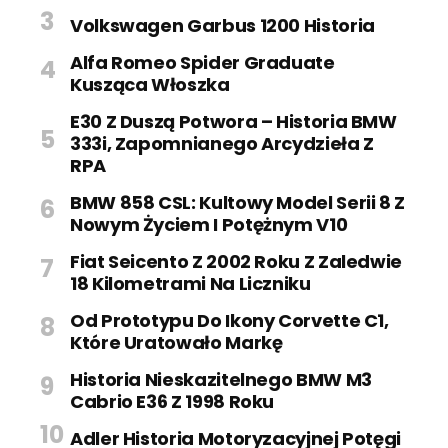
Volkswagen Garbus 1200 Historia
Alfa Romeo Spider Graduate
Kusząca Włoszka
E30 Z Duszą Potwora – Historia BMW
333i, Zapomnianego Arcydzieła Z
RPA
BMW 858 CSL: Kultowy Model Serii 8 Z
Nowym Życiem I Potężnym V10
Fiat Seicento Z 2002 Roku Z Zaledwie
18 Kilometrami Na Liczniku
Od Prototypu Do Ikony Corvette C1,
Które Uratowało Markę
Historia Nieskazitelnego BMW M3
Cabrio E36 Z 1998 Roku
Adler Historia Motoryzacyjnej Potęgi