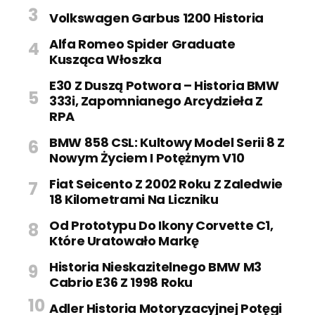
Volkswagen Garbus 1200 Historia
Alfa Romeo Spider Graduate
Kusząca Włoszka
E30 Z Duszą Potwora – Historia BMW
333i, Zapomnianego Arcydzieła Z
RPA
BMW 858 CSL: Kultowy Model Serii 8 Z
Nowym Życiem I Potężnym V10
Fiat Seicento Z 2002 Roku Z Zaledwie
18 Kilometrami Na Liczniku
Od Prototypu Do Ikony Corvette C1,
Które Uratowało Markę
Historia Nieskazitelnego BMW M3
Cabrio E36 Z 1998 Roku
Adler Historia Motoryzacyjnej Potęgi