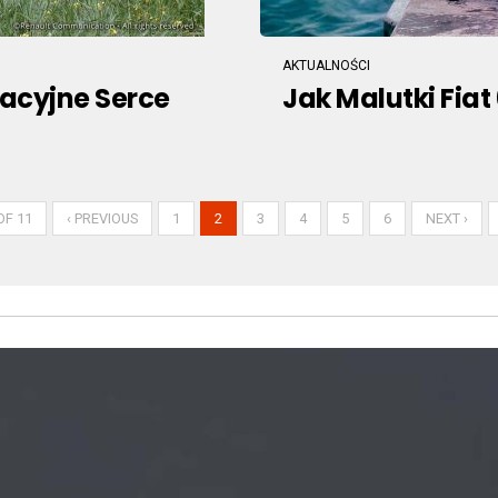
AKTUALNOŚCI
zacyjne Serce
Jak Malutki Fia
OF 11
‹ PREVIOUS
1
2
3
4
5
6
NEXT ›