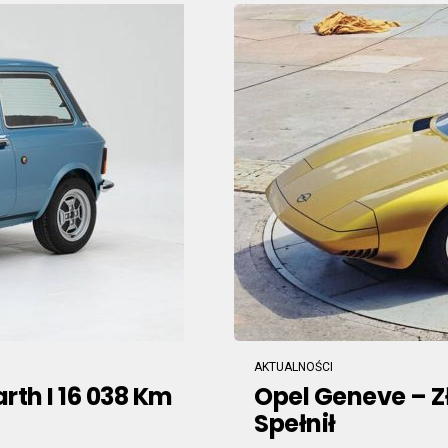
AKTUALNOŚCI
th I 16 038 Km
Opel Geneve – Zł
Spełnił