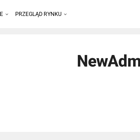
IE
PRZEGLĄD RYNKU
NewAd