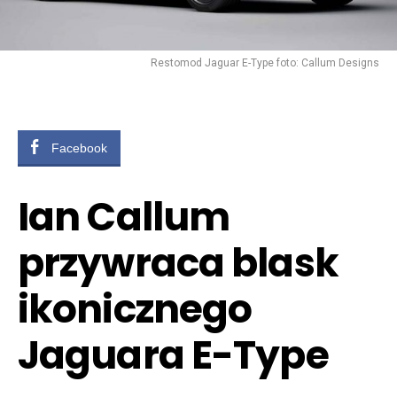
Restomod Jaguar E-Type foto: Callum Designs
Facebook
Ian Callum
przywraca blask
ikonicznego
Jaguara E-Type