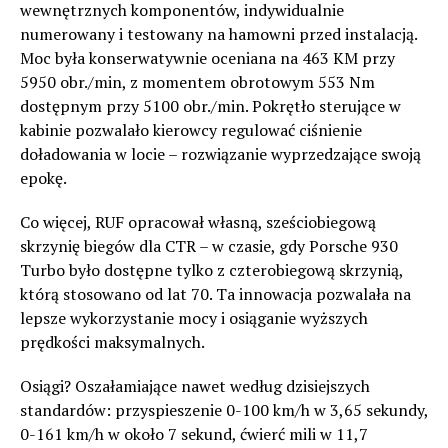
wewnętrznych komponentów, indywidualnie
numerowany i testowany na hamowni przed instalacją.
Moc była konserwatywnie oceniana na 463 KM przy
5950 obr./min, z momentem obrotowym 553 Nm
dostępnym przy 5100 obr./min. Pokrętło sterujące w
kabinie pozwalało kierowcy regulować ciśnienie
doładowania w locie – rozwiązanie wyprzedzające swoją
epokę.
Co więcej, RUF opracował własną, sześciobiegową
skrzynię biegów dla CTR – w czasie, gdy Porsche 930
Turbo było dostępne tylko z czterobiegową skrzynią,
którą stosowano od lat 70. Ta innowacja pozwalała na
lepsze wykorzystanie mocy i osiąganie wyższych
prędkości maksymalnych.
Osiągi? Oszałamiające nawet według dzisiejszych
standardów: przyspieszenie 0-100 km/h w 3,65 sekundy,
0-161 km/h w około 7 sekund, ćwierć mili w 11,7