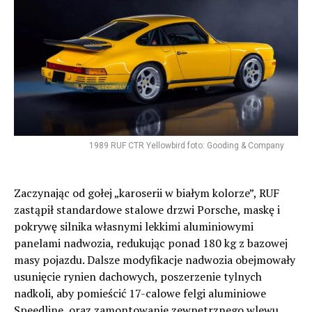
1989 RUF CTR Yellowbird foto: Gooding & Company
Zaczynając od gołej „karoserii w białym kolorze”, RUF
zastąpił standardowe stalowe drzwi Porsche, maskę i
pokrywę silnika własnymi lekkimi aluminiowymi
panelami nadwozia, redukując ponad 180 kg z bazowej
masy pojazdu. Dalsze modyfikacje nadwozia obejmowały
usunięcie rynien dachowych, poszerzenie tylnych
nadkoli, aby pomieścić 17-calowe felgi aluminiowe
Speedline, oraz zamontowanie zewnętrznego wlewu