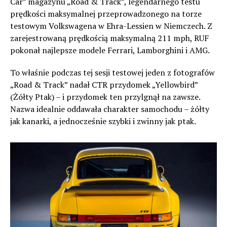
Car” magazynu „Road & Track”, legendarnego testu
prędkości maksymalnej przeprowadzonego na torze
testowym Volkswagena w Ehra-Lessien w Niemczech. Z
zarejestrowaną prędkością maksymalną 211 mph, RUF
pokonał najlepsze modele Ferrari, Lamborghini i AMG.
To właśnie podczas tej sesji testowej jeden z fotografów
„Road & Track” nadał CTR przydomek „Yellowbird”
(Żółty Ptak) – i przydomek ten przylgnął na zawsze.
Nazwa idealnie oddawała charakter samochodu – żółty
jak kanarki, a jednocześnie szybki i zwinny jak ptak.