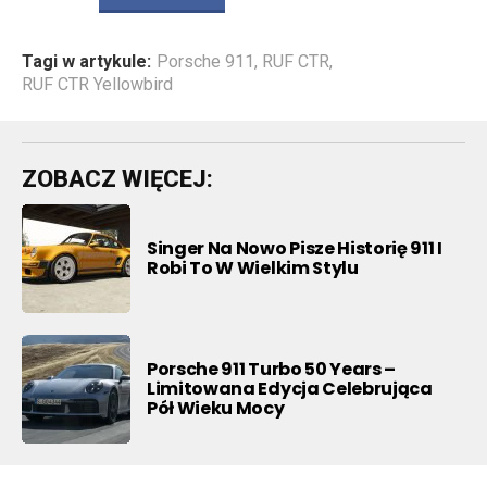
Tagi w artykule:
Porsche 911
,
RUF CTR
,
RUF CTR Yellowbird
ZOBACZ WIĘCEJ:
Singer Na Nowo Pisze Historię 911 I
Robi To W Wielkim Stylu
Porsche 911 Turbo 50 Years –
Limitowana Edycja Celebrująca
Pół Wieku Mocy