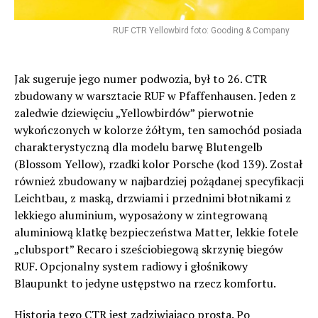
RUF CTR Yellowbird foto: Gooding & Company
Jak sugeruje jego numer podwozia, był to 26. CTR
zbudowany w warsztacie RUF w Pfaffenhausen. Jeden z
zaledwie dziewięciu „Yellowbirdów” pierwotnie
wykończonych w kolorze żółtym, ten samochód posiada
charakterystyczną dla modelu barwę Blutengelb
(Blossom Yellow), rzadki kolor Porsche (kod 139). Został
również zbudowany w najbardziej pożądanej specyfikacji
Leichtbau, z maską, drzwiami i przednimi błotnikami z
lekkiego aluminium, wyposażony w zintegrowaną
aluminiową klatkę bezpieczeństwa Matter, lekkie fotele
„clubsport” Recaro i sześciobiegową skrzynię biegów
RUF. Opcjonalny system radiowy i głośnikowy
Blaupunkt to jedyne ustępstwo na rzecz komfortu.
Historia tego CTR jest zadziwiająco prosta. Po