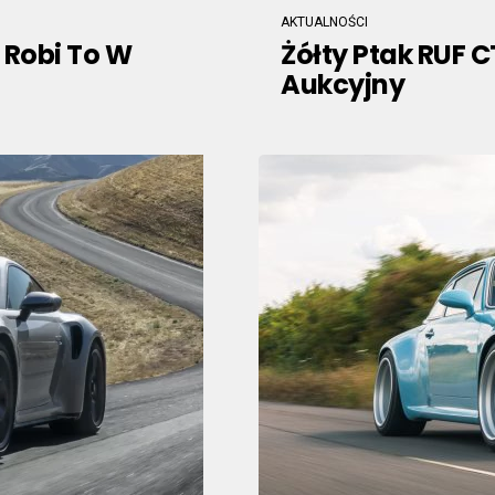
AKTUALNOŚCI
I Robi To W
Żółty Ptak RUF 
Aukcyjny