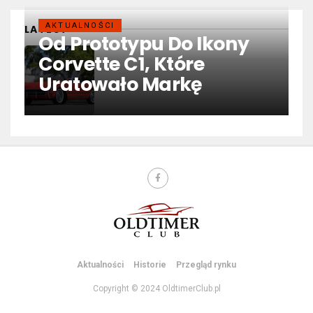
AKTUALNOŚCI
LATEST
Od Prototypu Do Ikony
Corvette C1, Które
Uratowało Markę
Aktualności
Historie
Przegląd rynku
Copyright © 2024 OldtimerClub.pl