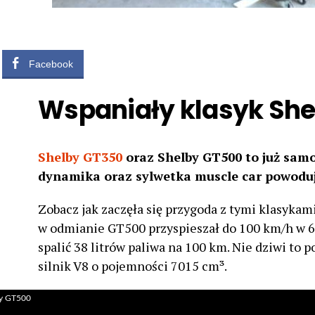
Facebook
Wspaniały klasyk Sh
Shelby GT350
oraz Shelby GT500 to już sam
dynamika oraz sylwetka muscle car powoduje
Zobacz jak zaczęła się przygoda z tymi klasykam
w odmianie GT500 przyspieszał do 100 km/h w 6,
spalić 38 litrów paliwa na 100 km. Nie dziwi to
silnik V8 o pojemności 7015 cm³.
y GT500