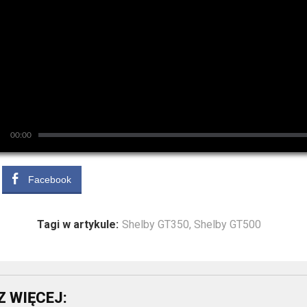
00:00
Facebook
Tagi w artykule:
Shelby GT350
,
Shelby GT500
 WIĘCEJ: