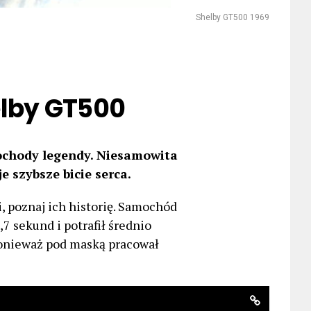
Shelby GT500 1969
elby GT500
ochody legendy. Niesamowita
 szybsze bicie serca.
i, poznaj ich historię. Samochód
7 sekund i potrafił średnio
 ponieważ pod maską pracował