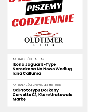
AKTUALNOŚCI
JAGUAR
Ikona Jaguar E-Type
Narodzona Na Nowo Według
Iana Calluma
AKTUALNOŚCI
CHEVROLET
HISTORIE
Od Prototypu Do Ikony
Corvette C1, Które Uratowało
Markę