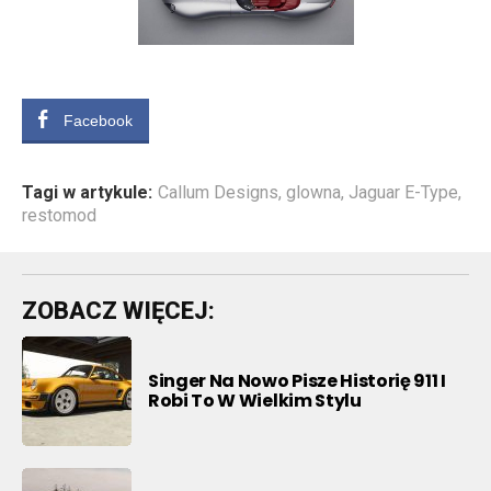
Facebook
Tagi w artykule:
Callum Designs
,
glowna
,
Jaguar E-Type
,
restomod
ZOBACZ WIĘCEJ:
Singer Na Nowo Pisze Historię 911 I
Robi To W Wielkim Stylu