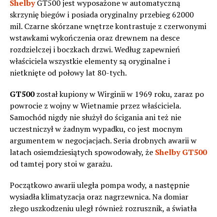
Shelby
GT500 jest wyposażone w automatyczną
skrzynię biegów i posiada oryginalny przebieg 62000
mil. Czarne skórzane wnętrze kontrastuje z czerwonymi
wstawkami wykończenia oraz drewnem na desce
rozdzielczej i boczkach drzwi. Według zapewnień
właściciela wszystkie elementy są oryginalne i
nietknięte od połowy lat 80-tych.
GT500
został kupiony w Wirginii w 1969 roku, zaraz po
powrocie z wojny w Wietnamie przez właściciela.
Samochód nigdy nie służył do ścigania ani też nie
uczestniczył w żadnym wypadku, co jest mocnym
argumentem w negocjacjach. Seria drobnych awarii w
latach osiemdziesiątych spowodowały, że
Shelby GT500
od tamtej pory stoi w garażu.
Początkowo awarii uległa pompa wody, a następnie
wysiadła klimatyzacja oraz nagrzewnica. Na domiar
złego uszkodzeniu uległ również rozrusznik, a światła