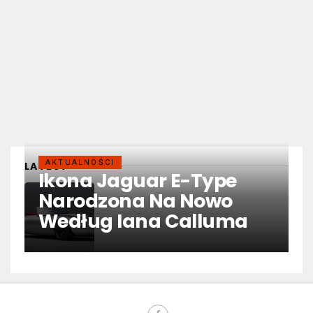
AKTUALNOŚCI
LATEST
Ikona Jaguar E-Type
Narodzona Na Nowo
Według Iana Calluma