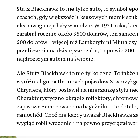
Stutz Blackhawk to nie tylko auto, to symbol epok
czasach, gdy większość luksusowych marek szuka
ekstrawagancja były w modzie. W 1971 roku, ki
zarabiał rocznie około 3500 dolarów, ten samoc
500 dolarów – więcej niż Lamborghini Miura czy
przeliczeniu na dzisiejsze realia, to prawie 200 
najdroższym autem na świecie.
Ale Stutz Blackhawk to nie tylko cena. To także
wyróżniał go na tle innych pojazdów. Stworzył g
Chryslera, który postawił na mieszankę stylu ne
Charakterystyczne okrągłe reflektory, chromow
zapasowe zamocowane na bagażniku – to detale, 
samochód. Choć nie każdy uważał Blackhawka za
wygląd robił wrażenie i na pewno przyciągał wzr