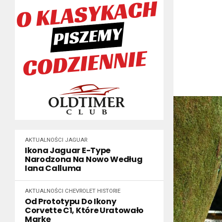
AKTUALNOŚCI
JAGUAR
Ikona Jaguar E-Type
Narodzona Na Nowo Według
Iana Calluma
AKTUALNOŚCI
CHEVROLET
HISTORIE
Od Prototypu Do Ikony
Corvette C1, Które Uratowało
Markę