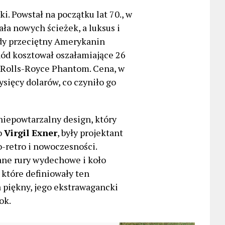
i. Powstał na początku lat 70., w
ła nowych ścieżek, a luksus i
edy przeciętny Amerykanin
hód kosztował oszałamiające 26
 Rolls-Royce Phantom. Cena, w
tysięcy dolarów, co czyniło go
 niepowtarzalny design, który
o
Virgil Exner
, były projektant
o-retro i nowoczesności.
ane rury wydechowe i koło
które definiowały ten
 piękny, jego ekstrawagancki
ok.