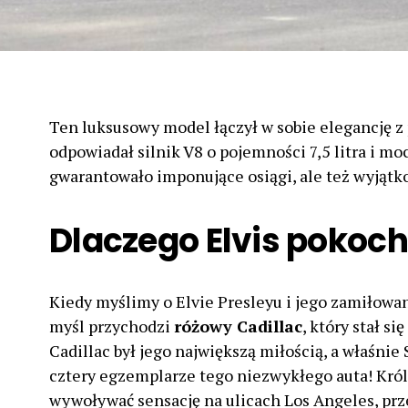
Ten luksusowy model łączył w sobie elegancję z
odpowiadał silnik V8 o pojemności 7,5 litra i m
gwarantowało imponujące osiągi, ale też wyjątk
Dlaczego Elvis pokoch
Kiedy myślimy o Elvie Presleyu i jego zamiłowan
myśl przychodzi
różowy Cadillac
, który stał s
Cadillac był jego największą miłością, a właśnie 
cztery egzemplarze tego niezwykłego auta! Król 
wywoływać sensację na ulicach Los Angeles, prz