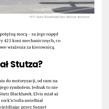
1971 Stutz Blackhawk foto: Mecum Auctions
 potężną mocą – za jego napęd
ocy 425 koni mechanicznych, co
owe wrażenia za kierownicą.
ał Stutza?
iu do motoryzacji, od razu na
ię jego symbolem. Jednak to nie
Stutz Blackhawk. Elvis miał aż
rock’n’rolla uwielbiał
ejeżdżając przez Sunset