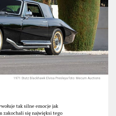
1971 Stutz Blackhawk Elvisa Presleya foto: Mecum Auctions
ołuje tak silne emocje jak
 zakochali się najwięksi tego