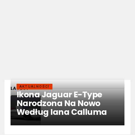
AKTUALNOŚCI
LATEST
Ikona Jaguar E-Type
Narodzona Na Nowo
Według Iana Calluma