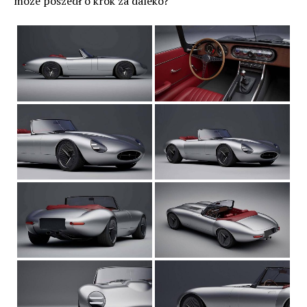
może poszedł o krok za daleko?