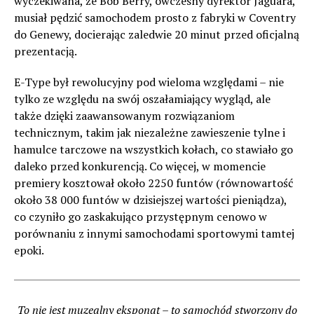
wyczekiwana, że Bob Berry, ówczesny dyrektor Jaguara,
musiał pędzić samochodem prosto z fabryki w Coventry
do Genewy, docierając zaledwie 20 minut przed oficjalną
prezentacją.
E-Type był rewolucyjny pod wieloma względami – nie
tylko ze względu na swój oszałamiający wygląd, ale
także dzięki zaawansowanym rozwiązaniom
technicznym, takim jak niezależne zawieszenie tylne i
hamulce tarczowe na wszystkich kołach, co stawiało go
daleko przed konkurencją. Co więcej, w momencie
premiery kosztował około 2250 funtów (równowartość
około 38 000 funtów w dzisiejszej wartości pieniądza),
co czyniło go zaskakująco przystępnym cenowo w
porównaniu z innymi samochodami sportowymi tamtej
epoki.
To nie jest muzealny eksponat – to samochód stworzony do