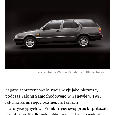
Lancia Thema Wagon Zagato foto: RM Sotheby’s
Zagato zaprezentowało swoją wizję jako pierwsze,
podczas Salonu Samochodowego w Genewie w 1985
roku. Kilka miesięcy później, na targach
motoryzacyjnych we Frankfurcie, swój projekt pokazała
Pininfarina. Po długich deliberacjach, Lancia wybrała