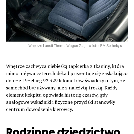
Wnętrze Lancii Thema Wagon Zagato foto: RM Sotheby’s
Wnętrze zachwyca niebieską tapicerką z tkaniny, która
mimo upływu czterech dekad prezentuje się zaskakująco
dobrze. Przebieg 92 329 kilometrów świadczy o tym, że
samochód był używany, ale z należytą troską. Każdy
element kokpitu opowiada historię czasów, gdy
analogowe wskaźniki i fizyczne przyciski stanowiły
centrum dowodzenia kierowcy.
Rodzinne dziedzictwo