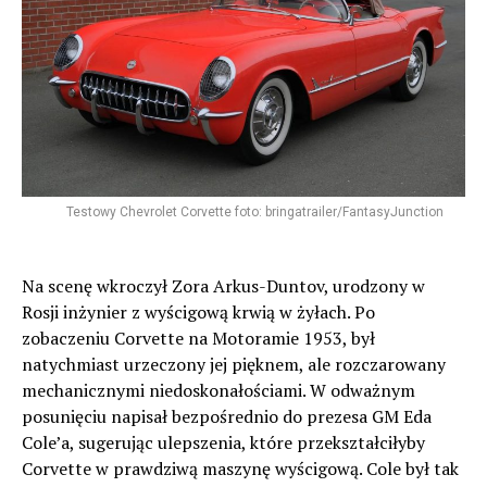
Testowy Chevrolet Corvette foto: bringatrailer/FantasyJunction
Na scenę wkroczył Zora Arkus-Duntov, urodzony w
Rosji inżynier z wyścigową krwią w żyłach. Po
zobaczeniu Corvette na Motoramie 1953, był
natychmiast urzeczony jej pięknem, ale rozczarowany
mechanicznymi niedoskonałościami. W odważnym
posunięciu napisał bezpośrednio do prezesa GM Eda
Cole’a, sugerując ulepszenia, które przekształciłyby
Corvette w prawdziwą maszynę wyścigową. Cole był tak