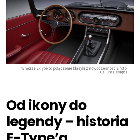
Wnętrze E-Type to połączenie klasyki z nowoczesnością foto:
Callum Designs
Od ikony do
legendy – historia
E-Type’a