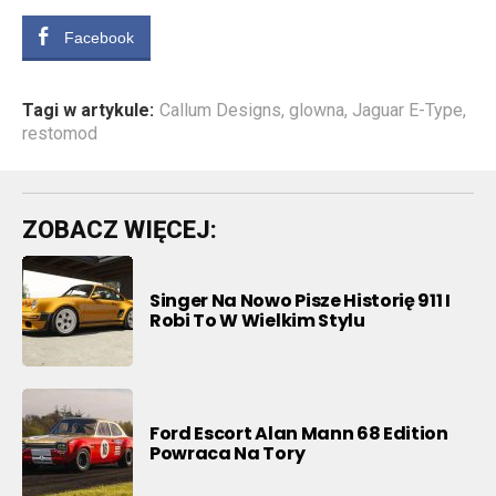
Facebook
Tagi w artykule:
Callum Designs
,
glowna
,
Jaguar E-Type
,
restomod
ZOBACZ WIĘCEJ:
Singer Na Nowo Pisze Historię 911 I
Robi To W Wielkim Stylu
Ford Escort Alan Mann 68 Edition
Powraca Na Tory