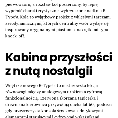
pierwowzoru, a rozstaw kół poszerzony, by lepiej
wypełnić charakterystyczne, wybrzuszone nadkola E-
Type’a. Koła to wyjątkowy projekt z wklęsłymi tarczami
aerodynamicznymi, których centralny wzór wydaje się
inspirowany oryginalnymi piastami z nakrętkami typu
knock-off.
Kabina przyszłości
z nutą nostalgii
Wnętrze nowego E-Type’a to mistrzowska lekcja
równowagi między analogowym urokiem a cyfrową
funkcjonalnością. Czerwona skórzana tapicerka i
drewniana kierownica przywołują ducha lat 60., podczas
gdy przezroczysta konsola środkowa z dotykowymi
elementami sterującymi i cyfrowymi wskaźnikami