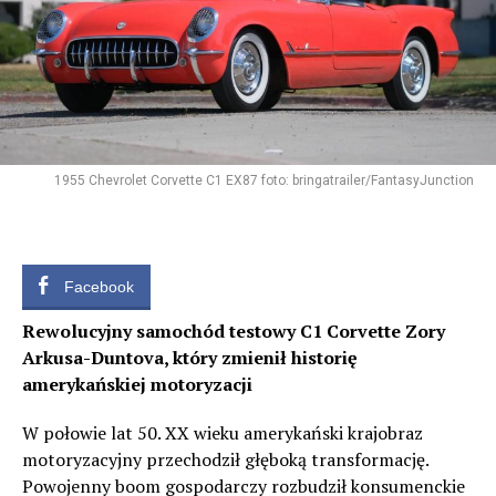
1955 Chevrolet Corvette C1 EX87 foto: bringatrailer/FantasyJunction
Facebook
Rewolucyjny samochód testowy C1 Corvette Zory
Arkusa-Duntova, który zmienił historię
amerykańskiej motoryzacji
W połowie lat 50. XX wieku amerykański krajobraz
motoryzacyjny przechodził głęboką transformację.
Powojenny boom gospodarczy rozbudził konsumenckie