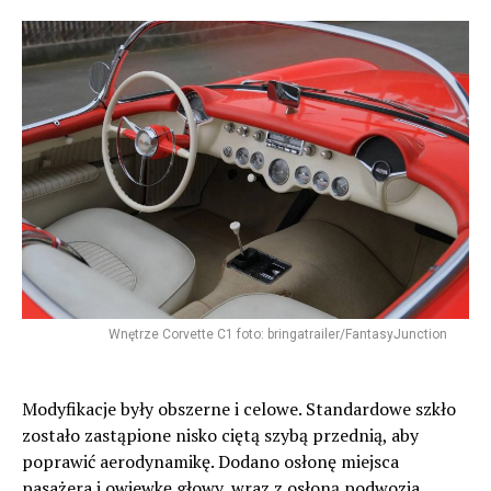
Wnętrze Corvette C1 foto: bringatrailer/FantasyJunction
Modyfikacje były obszerne i celowe. Standardowe szkło
zostało zastąpione nisko ciętą szybą przednią, aby
poprawić aerodynamikę. Dodano osłonę miejsca
pasażera i owiewkę głowy, wraz z osłoną podwozia