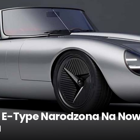
r E-Type Narodzona Na No
a