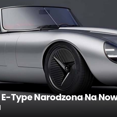
r E-Type Narodzona Na No
a