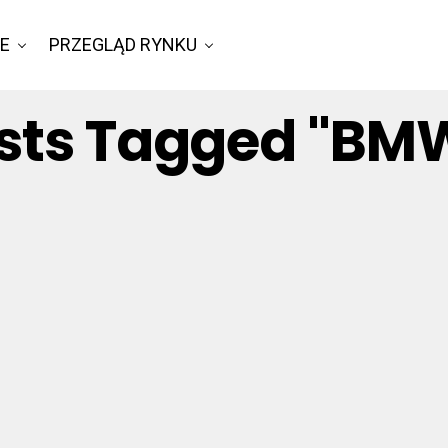
IE
PRZEGLĄD RYNKU
osts Tagged "BM