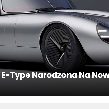
r E-Type Narodzona Na No
a