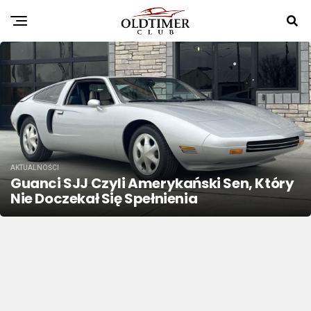
AKTUALNOŚCI
Guanci SJJ Czyli Amerykański Sen, Który
Nie Doczekał Się Spełnienia