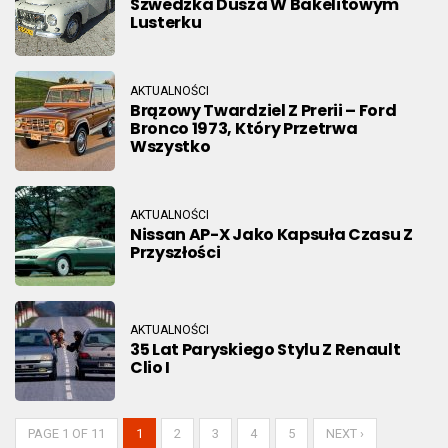
Szwedzka Dusza W Bakelitowym
Lusterku
AKTUALNOŚCI
Brązowy Twardziel Z Prerii – Ford
Bronco 1973, Który Przetrwa
Wszystko
AKTUALNOŚCI
Nissan AP-X Jako Kapsuła Czasu Z
Przyszłości
AKTUALNOŚCI
35 Lat Paryskiego Stylu Z Renault
Clio I
PAGE 1 OF 11
1
2
3
4
5
NEXT ›