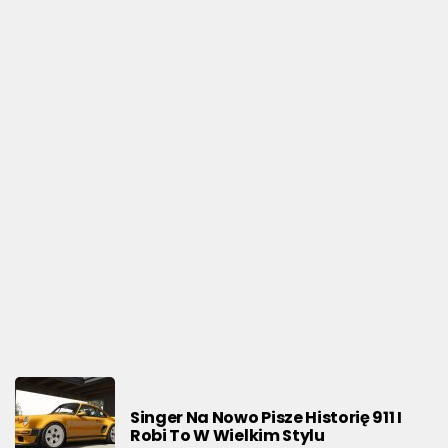
AKTUALNOŚCI
Od Prototypu Do Ikony Corvette C1, Które
Uratowało Markę
Singer Na Nowo Pisze Historię 911 I
Robi To W Wielkim Stylu