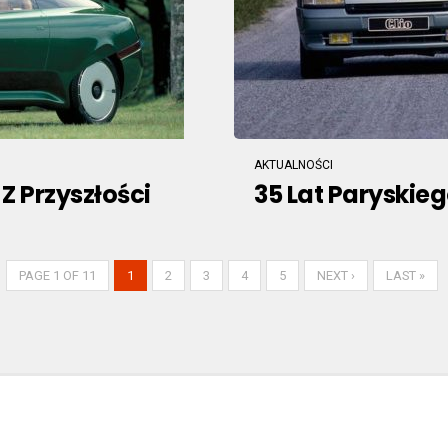
AKTUALNOŚCI
Z Przyszłości
35 Lat Paryskiego
PAGE 1 OF 11
1
2
3
4
5
NEXT ›
LAST »