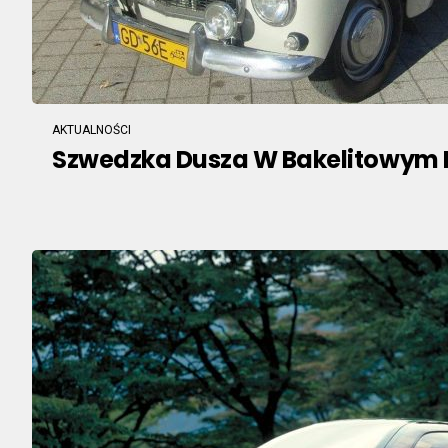
AKTUALNOŚCI
Szwedzka Dusza W Bakelitowym 